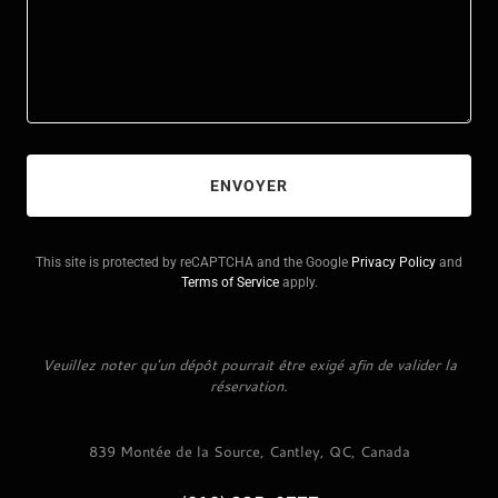
ENVOYER
This site is protected by reCAPTCHA and the Google
Privacy Policy
and
Terms of Service
apply.
Veuillez noter qu'un dépôt pourrait être exigé afin de valider la
réservation.
839 Montée de la Source, Cantley, QC, Canada